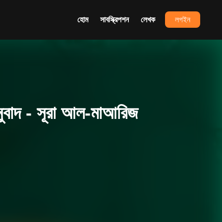
হোম
সাবস্ক্রিপশন
লেখক
লগইন
বাদ - সূরা আল-মাআরিজ