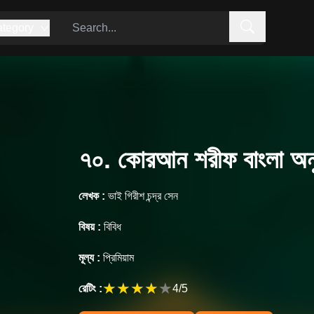
tegory
৭০. কোরআন শরীফ বাংলা অনু
লেখক :
ভাই গিরীশ চন্দ্র সেন
বিষয় :
বিবিধ
মূল্য :
প্রিমিয়াম
★
★
★
★
★
রেটিং :
4
/5