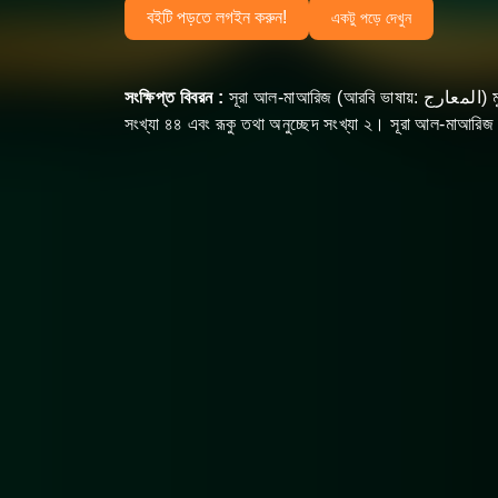
বইটি পড়তে লগইন করুন!
একটু পড়ে দেখুন
সংক্ষিপ্ত বিবরন :
সূরা আল-মাআরিজ‌ (আরবি ভাষায়: المعارج) মুসলমানদের ধর্মীয় গ্রন্থ কুরআনের ৭০ তম সূরা, এর আয়াত অর্থাৎ বাক্য
সংখ্যা ৪৪ এবং রূকু তথা অনুচ্ছেদ সংখ্যা ২। সূরা আল-মাআরিজ 