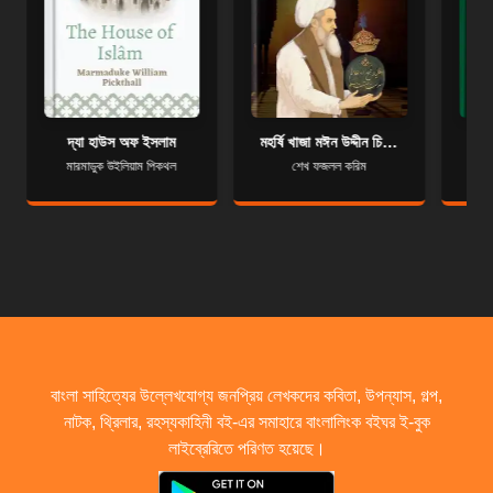
দ্যা হাউস অফ ইসলাম
মহর্ষি খাজা মঈন উদ্দীন চিশতি (রহ.)
মারমাডুক উইলিয়াম পিকথল
শেখ ফজলল করিম
বাংলা সাহিত্যের উল্লেখযোগ্য জনপ্রিয় লেখকদের কবিতা, উপন্যাস, গল্প,
নাটক, থ্রিলার, রহস্যকাহিনী বই-এর সমাহারে বাংলালিংক বইঘর ই-বুক
লাইব্রেরিতে পরিণত হয়েছে।