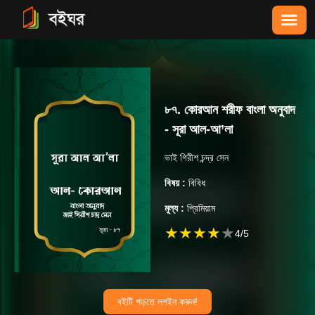
৮৭. কোরআন শরীফ বাংলা অনুবাদ
- সূরা আল-আ’লা
ভাই গিরীশ চন্দ্র সেন
বিষয় :
বিবিধ
মূল্য :
প্রিমিয়াম
★
★
★
★
★
4
/5
বইটি পড়তে লগইন করুন!