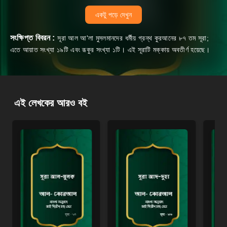
একটু পড়ে দেখুন
সংক্ষিপ্ত বিবরন :
সূরা আল আ'লা মুসলমানদের ধর্মীয় গ্রন্থ কুরআনের ৮৭ তম সূরা;
এতে আয়াত সংখ্যা ১৯টি এবং রূকুর সংখ্যা ১টি। এই সূরাটি মক্কায় অবতীর্ণ হয়েছে।
এই লেখকের আরও বই