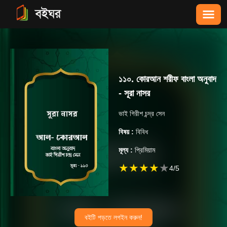
১১০. কোরআন শরীফ বাংলা অনুবাদ
- সূরা নাসর
ভাই গিরীশ চন্দ্র সেন
বিষয় :
বিবিধ
মূল্য :
প্রিমিয়াম
★
★
★
★
★
4
/5
বইটি পড়তে লগইন করুন!