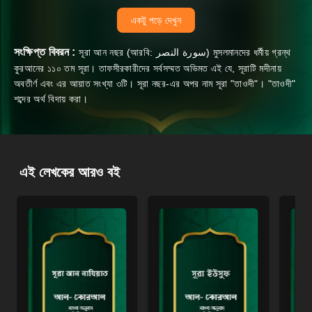
একটু পড়ে দেখুন
সংক্ষিপ্ত বিবরন :
সূরা আন নছর (আরবি: سورة النصر‎‎) মুসলমানদের ধর্মীয় গ্রন্থ
কুরআনের ১১০ তম সূরা। তাফসীরকারীদের সর্বসম্মত অভিমত এই যে, সূরাটি মদীনায়
অবতীর্ণ এবং এর আয়াত সংখ্যা ৩টি। সূরা নছর-এর অপর নাম সূরা "তাওদী"। "তাওদী"
শব্দের অর্থ বিদায় করা।
এই লেখকের আরও বই