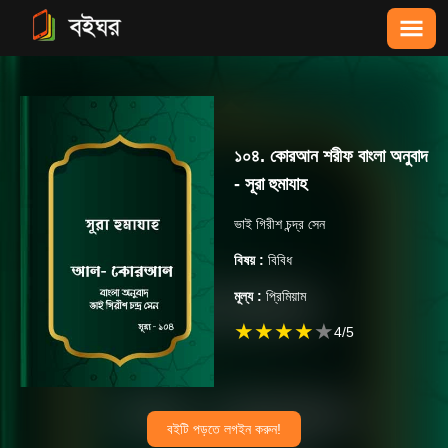
১০৪. কোরআন শরীফ বাংলা অনুবাদ
- সূরা হুমাযাহ
ভাই গিরীশ চন্দ্র সেন
বিষয় :
বিবিধ
মূল্য :
প্রিমিয়াম
★
★
★
★
★
4
/5
বইটি পড়তে লগইন করুন!