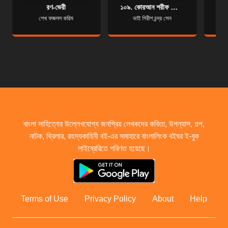
রণ-ভেরী
১০৯. কোরআন শরীফ বাংলা অনুবাদ - সূরা কাফিরুন
শেখ ফজলল করিম
ভাই গিরীশ চন্দ্র সেন
বাংলা সাহিত্যের উল্লেখযোগ্য জনপ্রিয় লেখকদের কবিতা, উপন্যাস, গল্প,
নাটক, থ্রিলার, রহস্যকাহিনী বই-এর সমাহারে বাংলালিংক বইঘর ই-বুক
লাইব্রেরিতে পরিণত হয়েছে।
Terms of Use
Privacy Policy
About
Help