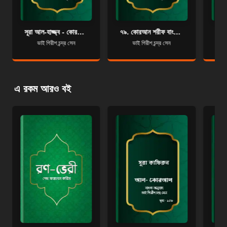
সূরা আল-হাজ্জ্ব - কোরআন শরীফ বাংলা অনুবাদ - সূরা ২২
৭৯. কোরআন শরীফ বাংলা অনুবাদ - সূরা আন-নাযিয়াত
ভাই গিরীশ চন্দ্র সেন
ভাই গিরীশ চন্দ্র সেন
এ রকম আরও বই