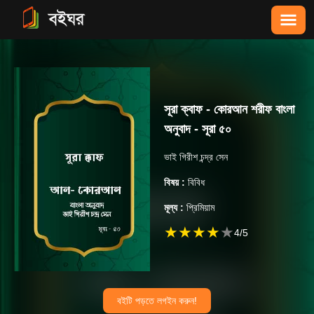
সূরা ক্বাফ - কোরআন শরীফ বাংলা
অনুবাদ - সূরা ৫০
ভাই গিরীশ চন্দ্র সেন
বিষয় :
বিবিধ
মূল্য :
প্রিমিয়াম
★
★
★
★
★
4
/5
বইটি পড়তে লগইন করুন!