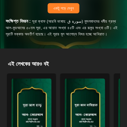
একটু পড়ে দেখুন
সংক্ষিপ্ত বিবরন :
সূরা ক্বাফ (আরবি ভাষায়: سورة ق‎) মুসলমানদের ধর্মীয় গ্রন্থ
আল-কুরআনের ৫০তম সূরা, এর আয়াত সংখ্যা ৪৫টি এবং এর রূকুর সংখ্যা ৩টি। এই
সূরাটি মক্কায় অবতীর্ণ হয়েছে। এই সূরার মূল আলোচ্য বিষয় হচ্ছে আখিরাত।
এই লেখকের আরও বই