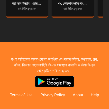
সূরা আল-ইমরান - কোরআন শরীফ বাংলা অনুবাদ - সূরা ৩
৭৯. কোরআন শরীফ বাংলা অনুবাদ - সূরা আন-নাযিয়াত
ভাই গিরীশ চন্দ্র সেন
ভাই গিরীশ চন্দ্র সেন
বাংলা সাহিত্যের উল্লেখযোগ্য জনপ্রিয় লেখকদের কবিতা, উপন্যাস, গল্প,
নাটক, থ্রিলার, রহস্যকাহিনী বই-এর সমাহারে বাংলালিংক বইঘর ই-বুক
লাইব্রেরিতে পরিণত হয়েছে।
Terms of Use
Privacy Policy
About
Help