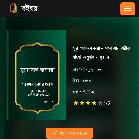
সূরা আল-বাকারা - কোরআন শরীফ
বাংলা অনুবাদ - সূরা ২
ভাই গিরীশ চন্দ্র সেন
বিষয় :
বিবিধ
মূল্য :
প্রিমিয়াম
★
★
★
★
★
4
/5
বইটি পড়তে লগইন করুন!