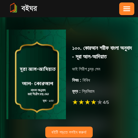
১০০. কোরআন শরীফ বাংলা অনুবাদ
- সূরা আল-আদিয়াত
ভাই গিরীশ চন্দ্র সেন
বিষয় :
বিবিধ
মূল্য :
প্রিমিয়াম
★
★
★
★
★
4
/5
বইটি পড়তে লগইন করুন!