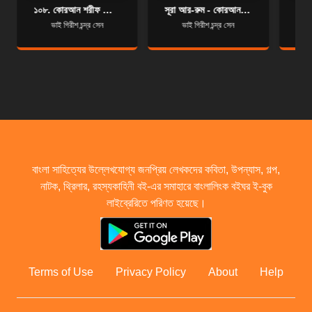
১০৮. কোরআন শরীফ বাংলা অনুবাদ - সূরা আল-কাওসার
সূরা আর-রুম - কোরআন শরীফ বাংলা অনুবাদ - সূরা ৩০
ভাই গিরীশ চন্দ্র সেন
ভাই গিরীশ চন্দ্র সেন
বাংলা সাহিত্যের উল্লেখযোগ্য জনপ্রিয় লেখকদের কবিতা, উপন্যাস, গল্প,
নাটক, থ্রিলার, রহস্যকাহিনী বই-এর সমাহারে বাংলালিংক বইঘর ই-বুক
লাইব্রেরিতে পরিণত হয়েছে।
Terms of Use
Privacy Policy
About
Help