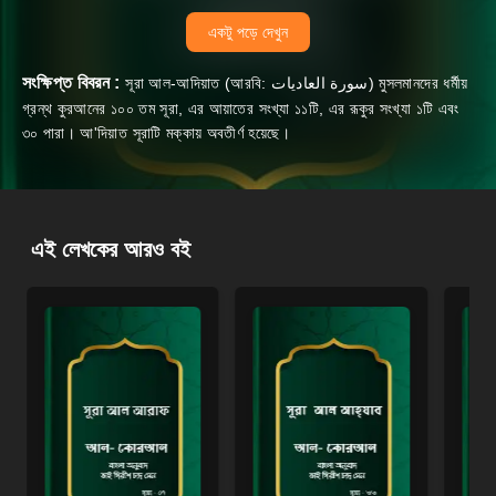
একটু পড়ে দেখুন
সংক্ষিপ্ত বিবরন :
সূরা আল-আদিয়াত (আরবি: سورة العاديات‎‎) মুসলমানদের ধর্মীয়
গ্রন্থ কুরআনের ১০০ তম সূরা, এর আয়াতের সংখ্যা ১১টি, এর রূকুর সংখ্যা ১টি এবং
৩০ পারা। আ'দিয়াত সূরাটি মক্কায় অবতীর্ণ হয়েছে।
এই লেখকের আরও বই