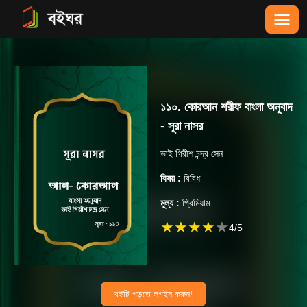
১১০. কোরআন শরীফ বাংলা অনুবাদ
- সূরা নাসর
ভাই গিরীশ চন্দ্র সেন
বিষয় :
বিবিধ
মূল্য :
প্রিমিয়াম
★
★
★
★
★
4
/5
বইটি পড়তে লগইন করুন!