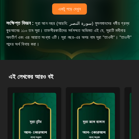
একটু পড়ে দেখুন
সংক্ষিপ্ত বিবরন :
সূরা আন নছর (আরবি: سورة النصر‎‎) মুসলমানদের ধর্মীয় গ্রন্থ
কুরআনের ১১০ তম সূরা। তাফসীরকারীদের সর্বসম্মত অভিমত এই যে, সূরাটি মদীনায়
অবতীর্ণ এবং এর আয়াত সংখ্যা ৩টি। সূরা নছর-এর অপর নাম সূরা "তাওদী"। "তাওদী"
শব্দের অর্থ বিদায় করা।
এই লেখকের আরও বই