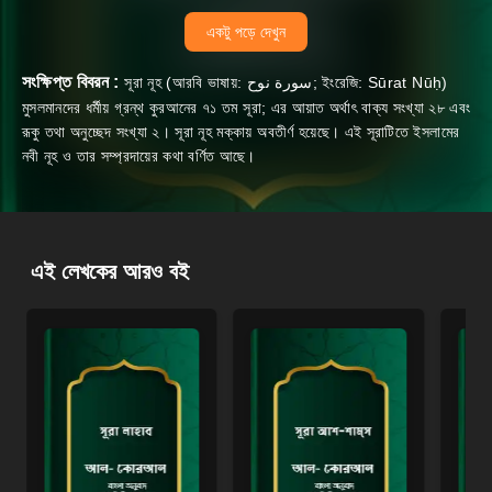
একটু পড়ে দেখুন
সংক্ষিপ্ত বিবরন :
সূরা নূহ (আরবি ভাষায়: سورة نوح‎; ইংরেজি: Sūrat Nūḥ)
মুসলমানদের ধর্মীয় গ্রন্থ কুরআনের ৭১ তম সূরা; এর আয়াত অর্থাৎ বাক্য সংখ্যা ২৮ এবং
রূকু তথা অনুচ্ছেদ সংখ্যা ২। সূরা নূহ মক্কায় অবতীর্ণ হয়েছে। এই সূরাটিতে ইসলামের
নবী নূহ ও তার সম্প্রদায়ের কথা বর্ণিত আছে।
এই লেখকের আরও বই