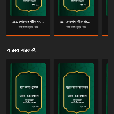
১১১. কোরআন শরীফ বাংলা অনুবাদ - সূরা আল-লাহাব
৯১. কোরআন শরীফ বাংলা অনুবাদ - সূরা আশ-শাম্‌স
ভাই গিরীশ চন্দ্র সেন
ভাই গিরীশ চন্দ্র সেন
এ রকম আরও বই