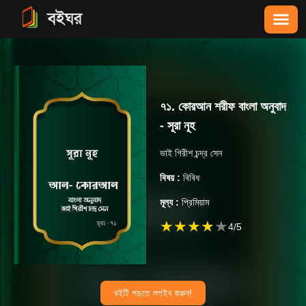
৭১. কোরআন শরীফ বাংলা অনুবাদ
- সূরা নূহ
ভাই গিরীশ চন্দ্র সেন
বিষয় :
বিবিধ
মূল্য :
প্রিমিয়াম
★
★
★
★
★
4
/5
বইটি পড়তে লগইন করুন!