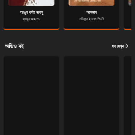
আঙুল কাটা জগলু
আসমান
হুমায়ূন আহমেদ
লতিফুল ইসলাম শিবলী
অডিও বই
সব দেখুন
দুঃখে আছি
গোলমালে গড়াগড়ি
ইমদাদুল হক মিলন
ফরিদুর রেজা সাগর