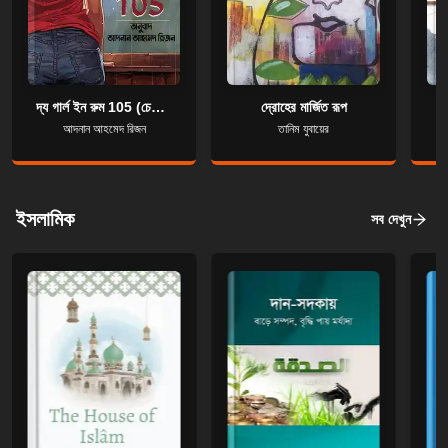
দ্য গার্ল ইন রুম 105 (চেতন ভগত)
দ্রোহের মার্জিত রূপ
আদনান আহমেদ রিজন
তানিম যুবায়ের
ইসলামিক
সব দেখুন