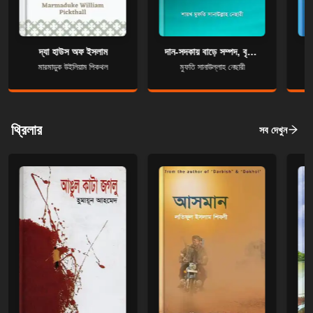
দ্যা হাউস অফ ইসলাম
দান-সদকায় বাড়ে সম্পদ, বৃদ্ধি পায় মর্যাদা
মারমাডুক উইলিয়াম পিকথল
মুফতি সানাউল্লাহ নেছারী
থ্রিলার
সব দেখুন