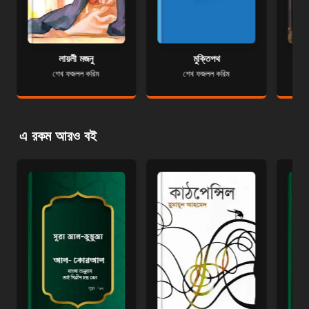
লায়লী মজনু
মুক্তিপথ
শেখ ফজলল করিম
শেখ ফজলল করিম
এ রকম আরও বই