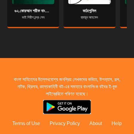
৬২.কোরআন শরীফ বাংলা অনুবাদ - সূরা আল-জুমুআ
কাঠপেন্সিল
ভাই গিরীশ চন্দ্র সেন
হুমায়ূন আহমেদ
বাংলা সাহিত্যের উল্লেখযোগ্য জনপ্রিয় লেখকদের কবিতা, উপন্যাস, গল্প,
নাটক, থ্রিলার, রহস্যকাহিনী বই-এর সমাহারে বাংলালিংক বইঘর ই-বুক
লাইব্রেরিতে পরিণত হয়েছে।
Terms of Use
Privacy Policy
About
Help