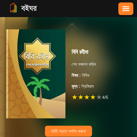
বিবি রহীমা
শেখ ফজলল করিম
বিষয় :
বিবিধ
মূল্য :
প্রিমিয়াম
★
★
★
★
★
4
/5
বইটি পড়তে লগইন করুন!