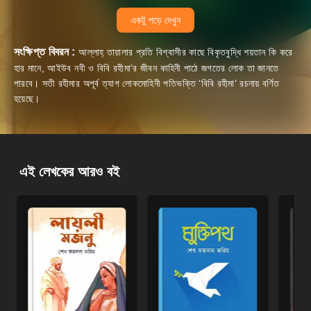
একটু পড়ে দেখুন
সংক্ষিপ্ত বিবরন :
আল্লাহ্ তায়ালার প্রতি বিশ্বাসীর কাছে বিকৃতবুদ্ধি শয়তান কি করে
হার মানে, আইউব নবী ও বিবি রহীমা’র জীবন কাহিনী পাঠে জগতের লোক তা জানতে
পারবে। সতী রহীমার অপূর্ব ত্যাগ লোকমোহিনী পতিভক্তি ‘বিবি রহীমা’ রচনায় বর্ণিত
হয়েছে।
এই লেখকের আরও বই