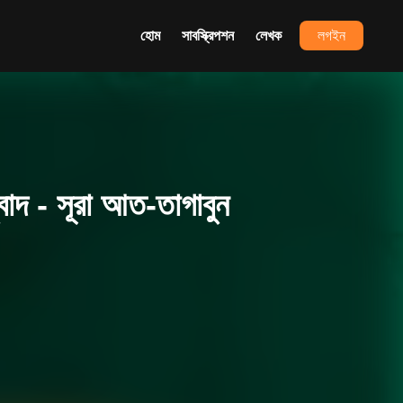
হোম
সাবস্ক্রিপশন
লেখক
লগইন
দ - সূরা আত-তাগাবুন