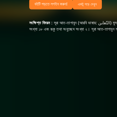
বইটি পড়তে লগইন করুন!
একটু পড়ে দেখুন
সংক্ষিপ্ত বিবরন :
সূরা আত-তাগাবুন‌ (আরবি ভাষায়: التّغابن) মুসলমানদের ধর্মীয় গ্রন্থ কুরআনের ৬৪ তম সূরা, এর আয়াত অর্থাৎ বাক্য
সংখ্যা ১৮ এবং রূকু তথা অনুচ্ছেদ সংখ্যা ২। সূরা আত-তাগাবুন ম