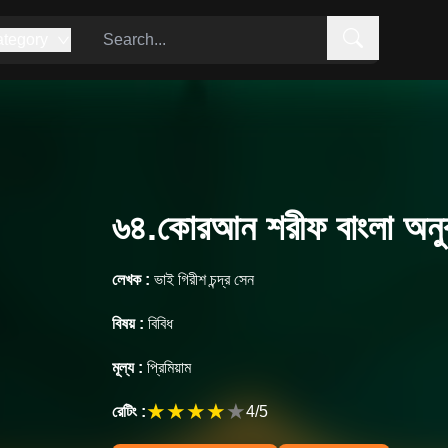
tegory
৬৪.কোরআন শরীফ বাংলা অনুবা
লেখক :
ভাই গিরীশ চন্দ্র সেন
বিষয় :
বিবিধ
মূল্য :
প্রিমিয়াম
★
★
★
★
★
রেটিং :
4
/5