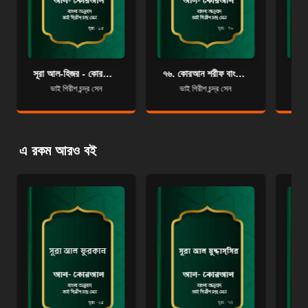
সূরা আল-হিজর - কোরআন শরীফ বাংলা অনুবাদ - সূরা ১৫
৭৬. কোরআন শরীফ বাংলা অনুবাদ - সূরা আদ-দাহর
ভাই গিরীশ চন্দ্র সেন
ভাই গিরীশ চন্দ্র সেন
এ রকম আরও বই