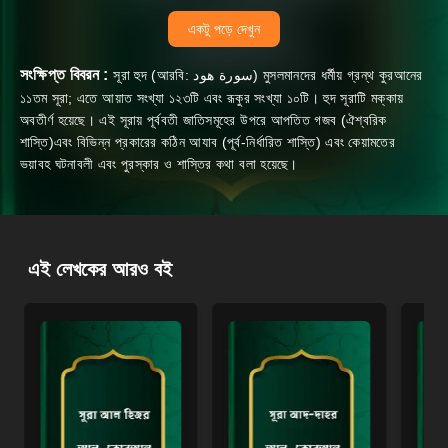
একটু পড়ে দেখুন
সংক্ষিপ্ত বিবরন :
সূরা হুদ (আরবি: سورة هود‎‎) মুসলমানদের ধর্মীয় গ্রন্থ কুরআনের
১১তম সূরা; এতে আয়াত সংখ্যা ১২৩টি এবং রূকুর সংখ্যা ১০টি। হুদ সূরাটি মক্কায়
অবতীর্ণ হয়েছে। এই সূরায় পূর্ববতী জাতিসমূহের উপরে আপতিত গজব (ঐশ্বরিক
শাস্তি)এবং বিভিন্ন প্রকারের কঠিন আযাব (পূর্ব-নির্ধারিত শাস্তি) এবং কেয়ামতের
ভয়াবহ ঘটনাবলী এবং পুরস্কার ও শাস্তির কথা বলা হয়েছে।
এই লেখকের আরও বই