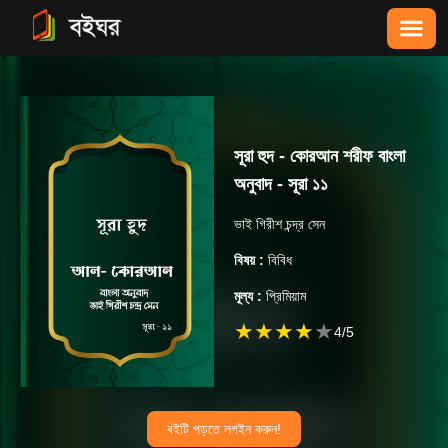
সূরা হুদ - কোরআন শরীফ বাংলা
অনুবাদ - সূরা ১১
ভাই গিরীশ চন্দ্র সেন
বিষয় :
বিবিধ
মূল্য :
প্রিমিয়াম
★
★
★
★
★
4
/5
বইটি পড়তে লগইন করুন!