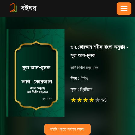
৬৭.কোরআন শরীফ বাংলা অনুবাদ -
সূরা আল-মুলক
ভাই গিরীশ চন্দ্র সেন
বিষয় :
বিবিধ
মূল্য :
প্রিমিয়াম
★
★
★
★
★
4
/5
বইটি পড়তে লগইন করুন!