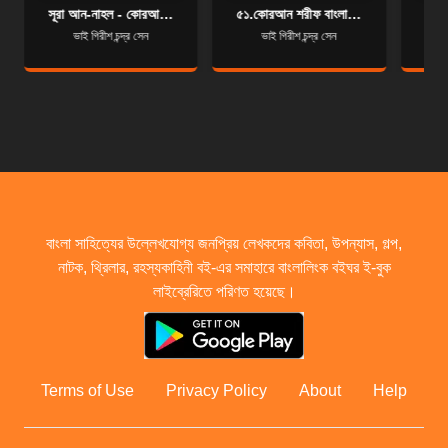
সূরা আন-নাহল - কোরআন শরীফ বাংলা অনুবাদ - সূরা ১৬
৫১.কোরআন শরীফ বাংলা অনুবাদ - সূরা আয-যারিয়াত
ভাই গিরীশ চন্দ্র সেন
ভাই গিরীশ চন্দ্র সেন
বাংলা সাহিত্যের উল্লেখযোগ্য জনপ্রিয় লেখকদের কবিতা, উপন্যাস, গল্প,
নাটক, থ্রিলার, রহস্যকাহিনী বই-এর সমাহারে বাংলালিংক বইঘর ই-বুক
লাইব্রেরিতে পরিণত হয়েছে।
Terms of Use
Privacy Policy
About
Help