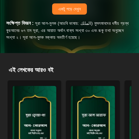
একটু পড়ে দেখুন
সংক্ষিপ্ত বিবরন :
সূরা আল-মুলক (আরবি ভাষায়: الملك) মুসলমানদের ধর্মীয় গ্রন্থ
কুরআনের ৬৭ তম সূরা, এর আয়াত অর্থাৎ বাক্য সংখ্যা ৩০ এবং রূকু তথা অনুচ্ছেদ
সংখ্যা ২। সূরা আল-মুলক মক্কায় অবতীর্ণ হয়েছে।
এই লেখকের আরও বই