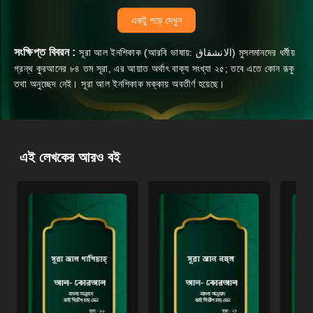
একটু পড়ে দেখুন
সংক্ষিপ্ত বিবরন :
সূরা আল ইন‌শিকাক (আরবি ভাষায়: الانشقاق‎) মুসলমানদের ধর্মীয়
গ্রন্থ কুরআনের ৮৪ তম সূরা, এর আয়াত অর্থাৎ বাক্য সংখ্যা ২৫; তবে এতে কোন রূকু
তথা অনুচ্ছেদ নেই। সূরা আল ইনশিকাক‌ মক্কায় অবতীর্ণ হয়েছে।
এই লেখকের আরও বই