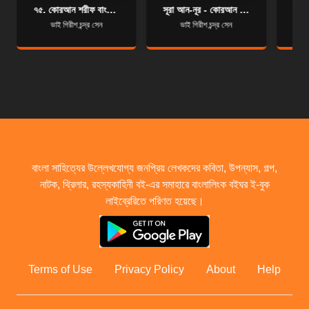
৭৫. কোরআন শরীফ বাংলা অনুবাদ - সূরা আল-কিয়ামাহ
সূরা আন-নূর - কোরআন শরীফ বাংলা অনুবাদ - সূরা ২৪
ভাই গিরীশ চন্দ্র সেন
ভাই গিরীশ চন্দ্র সেন
বাংলা সাহিত্যের উল্লেখযোগ্য জনপ্রিয় লেখকদের কবিতা, উপন্যাস, গল্প,
নাটক, থ্রিলার, রহস্যকাহিনী বই-এর সমাহারে বাংলালিংক বইঘর ই-বুক
লাইব্রেরিতে পরিণত হয়েছে।
Terms of Use
Privacy Policy
About
Help