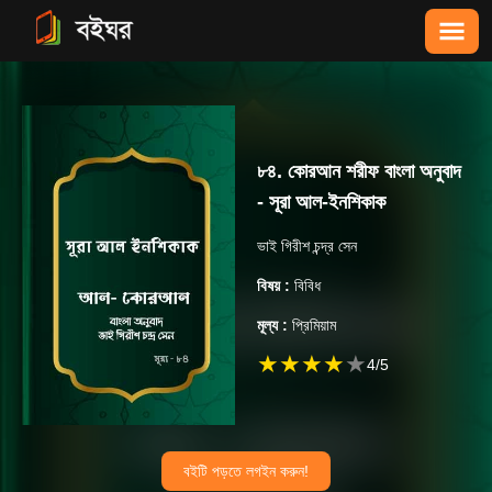
৮৪. কোরআন শরীফ বাংলা অনুবাদ
- সূরা আল-ইন‌শিকাক
ভাই গিরীশ চন্দ্র সেন
বিষয় :
বিবিধ
মূল্য :
প্রিমিয়াম
★
★
★
★
★
4
/5
বইটি পড়তে লগইন করুন!