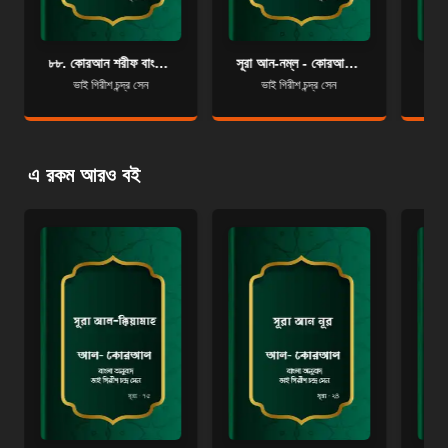
৮৮. কোরআন শরীফ বাংলা অনুবাদ - সূরা আল-গাশিয়াহ্‌
সূরা আন-নম্‌ল - কোরআন শরীফ বাংলা অনুবাদ - সূরা ২৭
ভাই গিরীশ চন্দ্র সেন
ভাই গিরীশ চন্দ্র সেন
এ রকম আরও বই