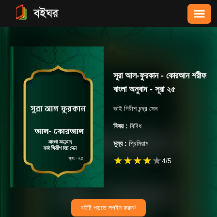
সূরা আল-ফুরকান - কোরআন শরীফ
বাংলা অনুবাদ - সূরা ২৫
ভাই গিরীশ চন্দ্র সেন
বিষয় :
বিবিধ
মূল্য :
প্রিমিয়াম
★
★
★
★
★
4
/5
বইটি পড়তে লগইন করুন!