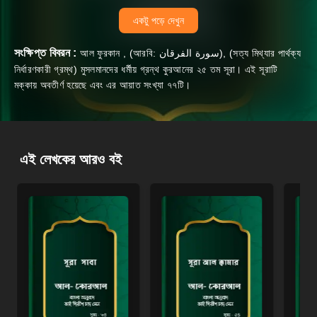
একটু পড়ে দেখুন
সংক্ষিপ্ত বিবরন :
আল ফুরকান , (আরবি: سورة الفرقان‎‎), (সত্য মিথ্যার পার্থক্য
নির্ধারণকারী গ্রম্থ) মুসলমানদের ধর্মীয় গ্রন্থ কুরআনের ২৫ তম সূরা। এই সূরাটি
মক্কায় অবতীর্ণ হয়েছে এবং এর আয়াত সংখ্যা ৭৭টি।
এই লেখকের আরও বই