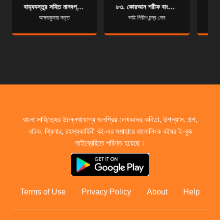
বাহ্যবস্তুর সহিত মানবপ্রকৃতির সম্বন্ধ বিচার
৮৩. কোরআন শরীফ বাংলা অনুবাদ - সূরা আত-মুত্বাফ্‌ফিফীন
অক্ষয়কুমার দত্ত
ভাই গিরীশ চন্দ্র সেন
বাংলা সাহিত্যের উল্লেখযোগ্য জনপ্রিয় লেখকদের কবিতা, উপন্যাস, গল্প,
নাটক, থ্রিলার, রহস্যকাহিনী বই-এর সমাহারে বাংলালিংক বইঘর ই-বুক
লাইব্রেরিতে পরিণত হয়েছে।
Terms of Use
Privacy Policy
About
Help