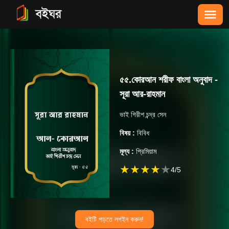
৫৫.কোরআন শরীফ বাংলা অনুবাদ -
সূরা আর-রাহমান
ভাই গিরীশ চন্দ্র সেন
বিষয় :
বিবিধ
মূল্য :
প্রিমিয়াম
★
★
★
★
★
4
/5
বইটি পড়তে লগইন করুন!