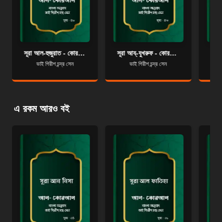
সূরা আল-হুজুরাত - কোরআন শরীফ বাংলা অনুবাদ - সূরা ৪৯
সূরা আয্‌-যুখরুফ - কোরআন শরীফ বাংলা অনুবাদ - সূরা ৪৩
ভাই গিরীশ চন্দ্র সেন
ভাই গিরীশ চন্দ্র সেন
এ রকম আরও বই