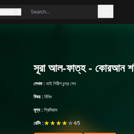
tegory
সূরা আল-ফাত্‌হ - কোরআন শরী
লেখক :
ভাই গিরীশ চন্দ্র সেন
বিষয় :
বিবিধ
মূল্য :
প্রিমিয়াম
★
★
★
★
★
রেটিং :
4
/5