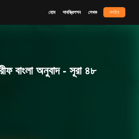
হোম
সাবস্ক্রিপশন
লেখক
লগইন
ফ বাংলা অনুবাদ - সূরা ৪৮