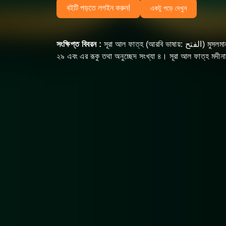
বইটি পড়তে লগইন করুন!
একটু পড়ে দেখুন
সংক্ষিপ্ত বিবরন :
সূরা আল ফাত্‌হ (আরবি ভাষায়: الفتح‎) মুসলমানদের ধর্মীয় গ্রন্থ কুরআনের ৪৮ তম সূরা, এর আয়াত অর্থাৎ বাক্য সংখ্যা
২৯ এবং এর রূকু তথা অনুচ্ছেদ সংখ্যা ৪। সূরা আল ফাত্‌হ মদীনা