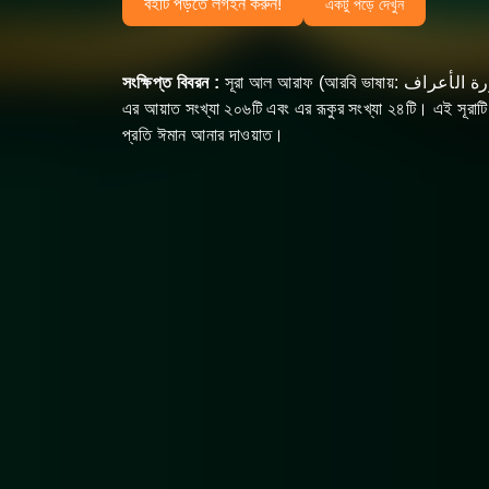
বইটি পড়তে লগইন করুন!
একটু পড়ে দেখুন
সংক্ষিপ্ত বিবরন :
সূরা আল আরাফ (আরবি ভাষায়: سورة الأعراف, "অর্থ উঁচু স্থান") মুসলমানদের ধর্মীয় গ্রন্থ কুরআনের সপ্তম সূরা,
এর আয়াত সংখ্যা ২০৬টি এবং এর রূকুর সংখ্যা ২৪টি। এই সূরাটি মক্
প্রতি ঈমান আনার দাওয়াত।