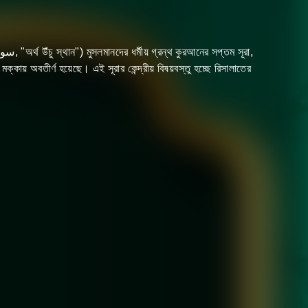
কায় অবতীর্ণ হয়েছে। এই সূরার কেন্দ্রীয় বিষয়বস্তু হচ্ছে রিসালাতের