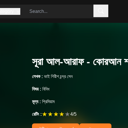
tegory
সূরা আল-আরাফ - কোরআন শরী
লেখক :
ভাই গিরীশ চন্দ্র সেন
বিষয় :
বিবিধ
মূল্য :
প্রিমিয়াম
★
★
★
★
★
রেটিং :
4
/5