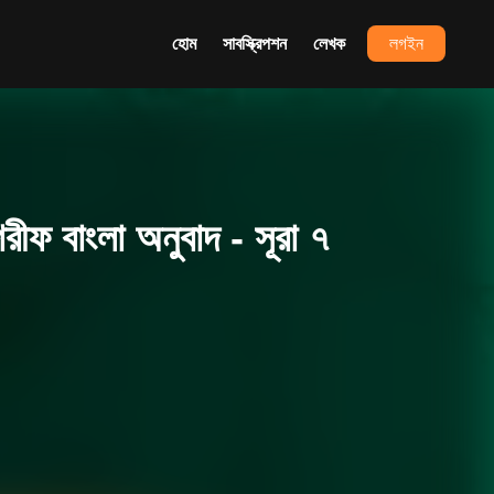
হোম
সাবস্ক্রিপশন
লেখক
লগইন
ফ বাংলা অনুবাদ - সূরা ৭