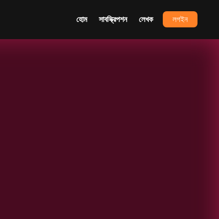
হোম
সাবস্ক্রিপশন
লেখক
লগইন