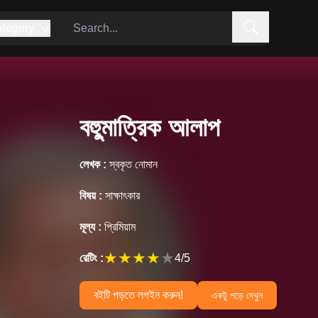
tegory
বহুুমাত্রিক আলাপ
লেখক :
স্বকৃত নোমান
বিষয় :
সাক্ষাৎকার
মূল্য :
প্রিমিয়াম
★
★
★
★
★
রেটিং :
4
/5
বইটি পড়তে লগইন করুন!
একটু পড়ে দেখুন