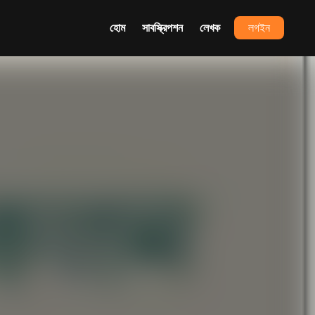
হোম
সাবস্ক্রিপশন
লেখক
লগইন