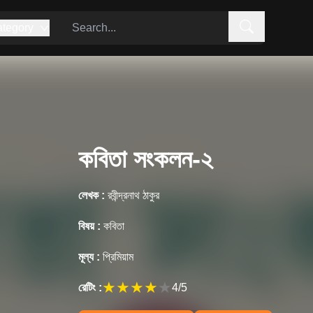
tegory
কবিতা সংকলন-২
লেখক :
রবীন্দ্রনাথ ঠাকুর
বিষয় :
কবিতা
মূল্য :
প্রিমিয়াম
★
★
★
★
★
রেটিং :
4
/5