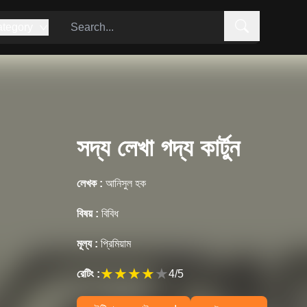
tegory
সদ্য লেখা গদ্য কার্টুন
লেখক :
আনিসুল হক
বিষয় :
বিবিধ
মূল্য :
প্রিমিয়াম
★
★
★
★
★
রেটিং :
4
/5