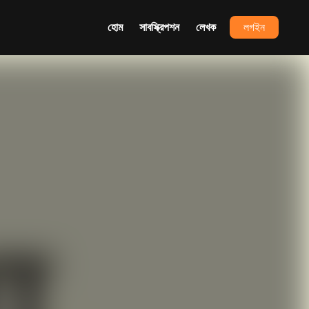
হোম
সাবস্ক্রিপশন
লেখক
লগইন