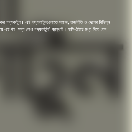
র গদ্যকার্টুন। এই গদ্যকার্টুনগুলোতে সমাজ, রাজনীতি ও দেশের বিভিন্ন
 এই বই ‘সদ্য লেখা গদ্যকার্টুন’ গ্রন্থটি। হাসি-ঠাট্টার মধ্য দিয়ে যেন