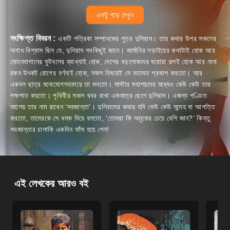
একটু পড়ে দেখুন
সংক্ষিপ্ত বিবরন :
একটি পত্রিকা সম্পাদকের পুত্র দুলিরাম। তার কথার উপর সকলের
অগাধ বিশ্বাস ছিল যে, দুলিরাম সবকিছুই জানে। জার্মানির লড়াইয়ের কথাটাই হোক আর
মোহনবাগানের ফুটবলের ব্যাখ্যাই হোক, দেশের বড়লোকদের ঘরোয়া গল্পই হোক আর নানা
রকম উৎকট রোগের বর্ণনাই হোক, সকল বিষয়েই সে মতামত প্রকাশ করতো। আর
একদল ছাত্র মনোযোগসহকারে তা শুনতো। মাস্টার মহাশয়দের মধ্যেও কেউ কেউ তার
পক্ষপাত করতো। পৃথিবীর সকল খবর রাখা একমাত্র ছেলে দুলিরাম। এজন্য পণ্ডিত
মহাশয় তার নাম রাখেন ‘সবজান্তা’। দুলিরামের কথায় যদি কেউ কেউ সন্দেহ বা আপত্তি
করতো, তাদেরকে সে ধমক দিয়ে বলতো, ‘তোমরা কি অমুকের চেয়ে বেশি জান?’ কিন্তু
সবজান্তার চালাকি একদিন ফাঁস হয়ে গেল!
এই লেখকের আরও বই