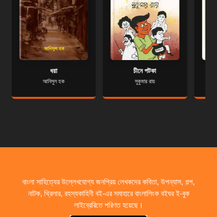
ধরা
চীনে পটকা
আনিসুল হক
সুকুমার রায়
উ
বাংলা সাহিত্যের উল্লেখযোগ্য জনপ্রিয় লেখকদের কবিতা, উপন্যাস, গল্প,
নাটক, থ্রিলার, রহস্যকাহিনী বই-এর সমাহারে বাংলালিংক বইঘর ই-বুক
লাইব্রেরিতে পরিণত হয়েছে।