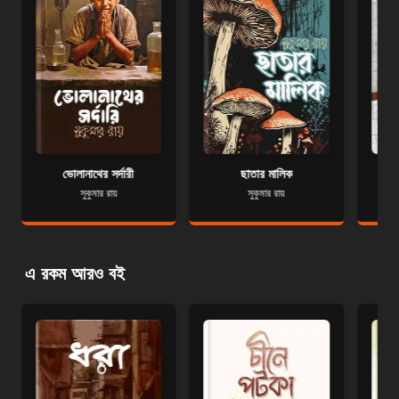
ভোলানাথের সর্দারী
ছাতার মালিক
সুকুমার রায়
সুকুমার রায়
এ রকম আরও বই