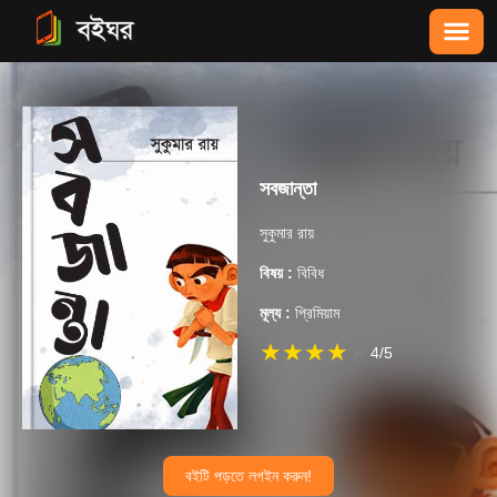
সবজান্তা
সুকুমার রায়
বিষয় :
বিবিধ
মূল্য :
প্রিমিয়াম
★
★
★
★
★
4
/5
বইটি পড়তে লগইন করুন!