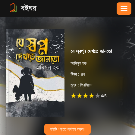
যে স্বপ্ন দেখতে জানতো
আনিসুল হক
বিষয় :
গল্প
মূল্য :
প্রিমিয়াম
★
★
★
★
★
4
/5
বইটি পড়তে লগইন করুন!