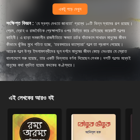
একটু পড়ে দেখুন
সংক্ষিপ্ত বিবরন :
‘যে স্বপ্ন দেখতে জানতো’ গ্রন্থে ১০টি ভিন্ন স্বাদের গল্প রয়েছে।
প্রেম, দ্রোহ ও রাজনৈতিক প্রেক্ষাপটের ওপর ভিত্তি করে এগিয়েছে কয়েকটি গল্পের
কাহিনী। এ ছাড়া সমকালীন রাজনীতিতে ক্ষমতা চর্চার যাঁতাকলে সাধারন মানুষের জীবন
কীভাবে ঝুঁকির মুখে পতিত হচ্ছে, ‘তরফদারের ভাস্তেরা’ গল্পে তা প্রকাশ পেয়েছে।
আরেক গল্পে উগ্র ইসলামপন্থীদের ভুল দর্শনে মানুষের জীবন কেড়ে নেওয়ার যে স্রোত
বাংলাদেশে শুরু হয়েছে, তার একটি ভিন্নতর বর্ণনা দিয়েছেন লেখক। দশটি গল্পের মধ্যেই
মানুষের কথা ধ্বনিত হয়েছে কথকের কণ্ঠস্বরে।
এই লেখকের আরও বই