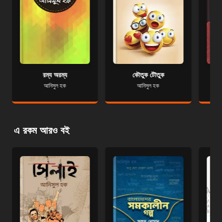
রম্য অরম্য
কৌতুক টৌতুক
আনিসুল হক
আনিসুল হক
এ রকম আরও বই