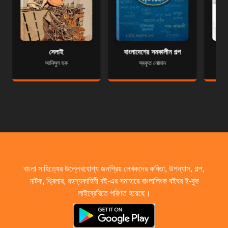
সেলাই
বাংলাদেশের সমকালীন গল্প
আনিসুল হক
স্বকৃত নোমান
বাংলা সাহিত্যের উল্লেখযোগ্য জনপ্রিয় লেখকদের কবিতা, উপন্যাস, গল্প,
নাটক, থ্রিলার, রহস্যকাহিনী বই-এর সমাহারে বাংলালিংক বইঘর ই-বুক
লাইব্রেরিতে পরিণত হয়েছে।