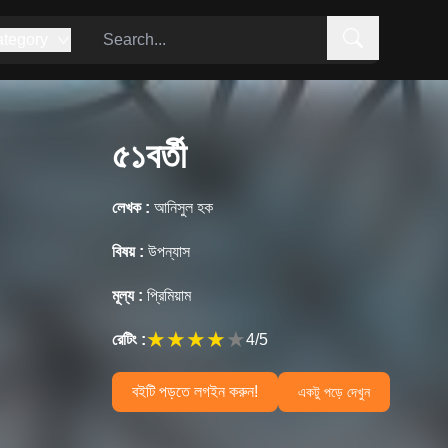
tegory
৫১বর্তী
লেখক :
আনিসুল হক
বিষয় :
উপন্যাস
মূল্য :
প্রিমিয়াম
★
★
★
★
★
রেটিং :
4
/5
বইটি পড়তে লগইন করুন!
একটু পড়ে দেখুন