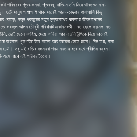
া পরিবারের পুত্র-কন্যা, পুত্রবধূ, নাতি-নাতনি নিয়ে থাকতেন বাবা-
। দুটো মানুষ পাশাপাশি থাকা মানেই আনন্দ-বেদনার পাশাপাশি কিছু
ার তোড়ে, নতুন প্রজন্মের নতুন মূল্যবোধের ধাক্কায় জীবনযাপনের
বাড়িতে ফয়জুল আলম চৌধুরী পরিবারটি একান্নবর্তী। বড় ছেলে ফয়সল, বড়
শিউলি, ছোট ছেলে ফাহিম, মেয়ে ফারিয়া আর নাতনি টুশিকে নিয়ে ভালোই
াটে জয়নাল, গৃহপরিচারিকা আলো আর কাজের ছেলে রতন। দিন যায়, নানা
 ঢেউ। তবু এই বাড়ির সদস্যরা পরম মমতায় ধরে রাখে প্রীতির বন্ধন।
ঢেউ এসে লাগে এই পরিবারটিতেও।