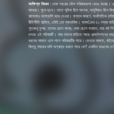
সংক্ষিপ্ত বিবরন :
ঢাকা শহরের যৌথ পরিবারগুলো ভেঙে যাচ্ছে। একট
মায়েরা। সুখে-দুখে। তাতে সুবিধা ছিল অনেক, অসুবিধাও ছিল কিছু
ঝামেলাও ভাগাভাগি করে নেওয়া। বাস্তব কারণে, অর্থনৈতিক চাহিদ
রীতিনীতি পাল্টাবে, এটাই তো স্বাভাবিক। ধানমণ্ডির ৫১ নম্বর 
পুত্রবধূ বুশরা, তাদের ছেলে কাব্য, মেজ ছেলে ফরহাদ, তার বউ 
চলছে এই পরিবারটি। আর তাদের বাড়িতে আছে এক্সটেনশনের ভাড়
ধরনের আঘাত এসে লাগে পরিবারটির গায়ে। ভেতরে আঘাত, বাইরের
কিন্তু সময়ের দাবি অগ্রাহ্য করতে পারে কে? একদিন ভাঙনের 