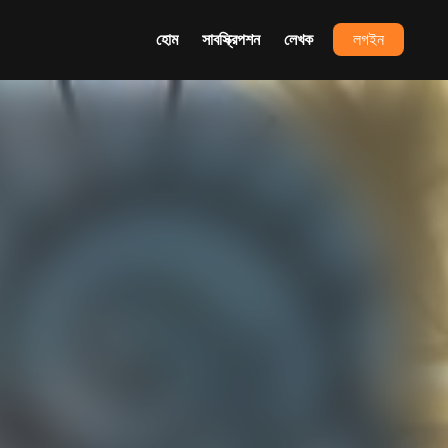
হোম
সাবস্ক্রিপশন
লেখক
লগইন