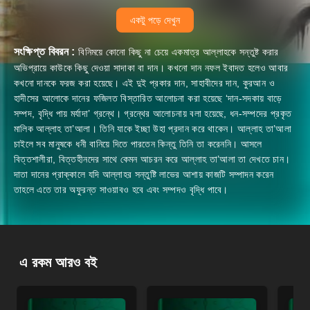
একটু পড়ে দেখুন
সংক্ষিপ্ত বিবরন :
বিনিময়ে কোনো কিছু না চেয়ে একমাত্র আল্লাহকে সন্তুষ্ট করার
অভিপ্রায়ে কাউকে কিছু দেওয়া সাদাকা বা দান। কখনো দান নফল ইবাদত হলেও আবার
কখনো দানকে ফরজ করা হয়েছে। এই দুই প্রকার দান, সাহাবীদের দান, কুরআন ও
হাদীসের আলোকে দানের ফজিলত বিস্তারিত আলোচনা করা হয়েছে ‘দান-সদকায় বাড়ে
সম্পদ, বৃদ্ধি পায় মর্যাদা’ গ্রন্থে। গ্রন্থের আলোচনায় বলা হয়েছে, ধন-সম্পদের প্রকৃত
মালিক আল্লাহ তা’আলা। তিনি যাকে ইচ্ছা উহা প্রদান করে থাকেন। আল্লাহ তা’আলা
চাইলে সব মানুষকে ধনী বানিয়ে দিতে পারতেন কিন্তু তিনি তা করেননি। আসলে
বিত্তশালীরা, বিত্তহীনদের সাথে কেমন আচরন করে আল্লাহ তা’আলা তা দেখতে চান।
দাতা দানের প্রাক্কালে যদি আল্লাহর সন্তুষ্টি লাভের আশায় কাজটি সম্পাদন করেন
তাহলে এতে তার অফুরন্ত সাওয়াবও হবে এবং সম্পদও বৃদ্ধি পাবে।
এ রকম আরও বই