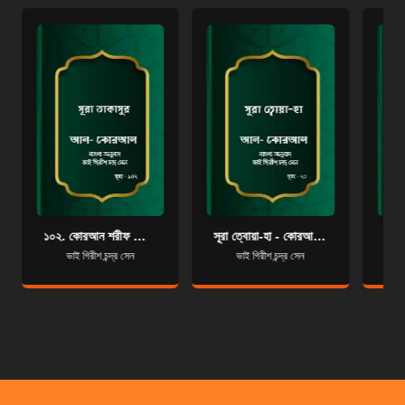
১০২. কোরআন শরীফ বাংলা অনুবাদ - সূরা তাকাসুর
সূরা ত্বোয়া-হা - কোরআন শরীফ বাংলা অনুবাদ - সূরা ২০
ভাই গিরীশ চন্দ্র সেন
ভাই গিরীশ চন্দ্র সেন