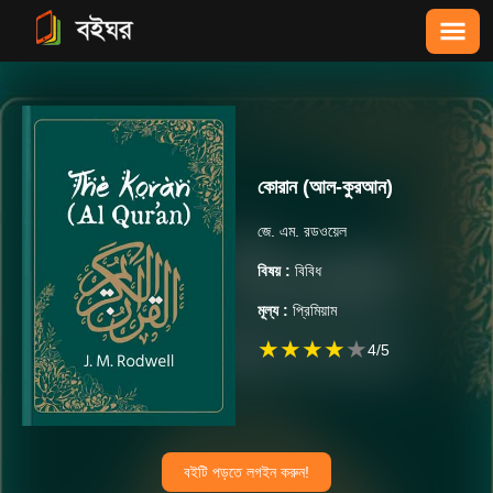
কোরান (আল-কুরআন)
জে. এম. রডওয়েল
বিষয় :
বিবিধ
মূল্য :
প্রিমিয়াম
★
★
★
★
★
4
/5
বইটি পড়তে লগইন করুন!