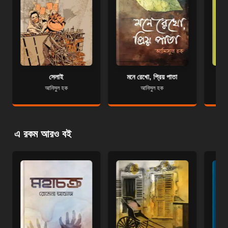
সেলাই
মনে রেখো, প্রিয় পাতা
আনিসুল হক
আনিসুল হক
এ রকম আরও বই