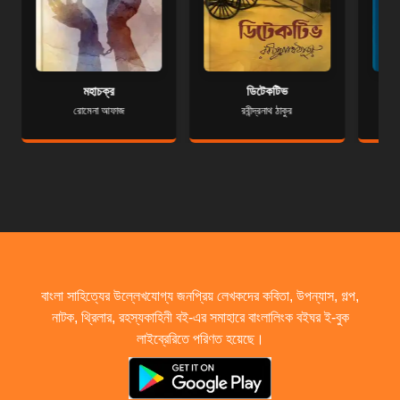
মহাচক্র
ডিটেকটিভ
রোমেনা আফাজ
রবীন্দ্রনাথ ঠাকুর
বাংলা সাহিত্যের উল্লেখযোগ্য জনপ্রিয় লেখকদের কবিতা, উপন্যাস, গল্প,
নাটক, থ্রিলার, রহস্যকাহিনী বই-এর সমাহারে বাংলালিংক বইঘর ই-বুক
লাইব্রেরিতে পরিণত হয়েছে।