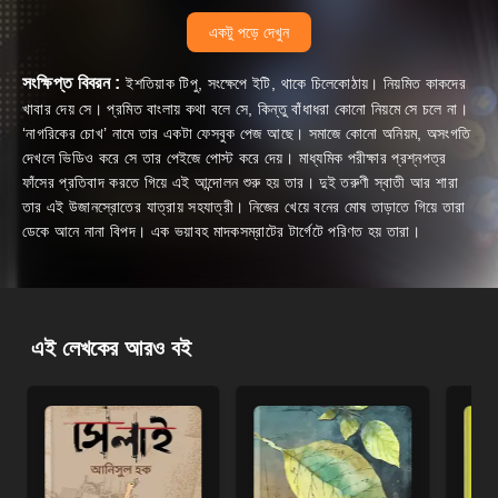
একটু পড়ে দেখুন
সংক্ষিপ্ত বিবরন :
ইশতিয়াক টিপু, সংক্ষেপে ইটি, থাকে চিলেকোঠায়। নিয়মিত কাকদের
খাবার দেয় সে। প্রমিত বাংলায় কথা বলে সে, কিন্তু বাঁধাধরা কোনো নিয়মে সে চলে না।
‘নাগরিকের চোখ’ নামে তার একটা ফেসবুক পেজ আছে। সমাজে কোনো অনিয়ম, অসংগতি
দেখলে ভিডিও করে সে তার পেইজে পোস্ট করে দেয়। মাধ্যমিক পরীক্ষার প্রশ্নপত্র
ফাঁসের প্রতিবাদ করতে গিয়ে এই আন্দোলন শুরু হয় তার। দুই তরুণী স্বাতী আর শারা
তার এই উজানস্রোতের যাত্রায় সহযাত্রী। নিজের খেয়ে বনের মোষ তাড়াতে গিয়ে তারা
ডেকে আনে নানা বিপদ। এক ভয়াবহ মাদকসম্রাটের টার্গেটে পরিণত হয় তারা।
এই লেখকের আরও বই