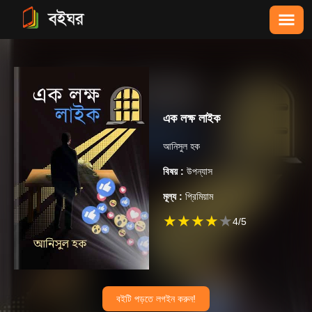
এক লক্ষ লাইক
আনিসুল হক
বিষয় :
উপন্যাস
মূল্য :
প্রিমিয়াম
★
★
★
★
★
4
/5
বইটি পড়তে লগইন করুন!