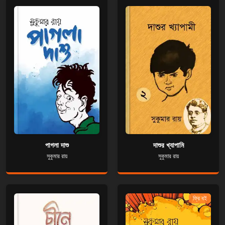
পাগলা দাশু
দাশুর খ্যাপামি
সুকুমার রায়
সুকুমার রায়
ফ্রি বই