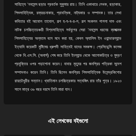
সাহিত্যে ‘ননসেন্স ছড়ার প্রবর্তক সুকুমার রায়। তিনি একাধারে লেখক, ছড়াকার,
শিশুসাহিত্যিক, রম্যরচনাকার, প্রাবন্ধিক, নাট্যকার ও সম্পাদক। তার লেখা
কবিতার বই আবোল তাবোল, গল্প হ-য-ব-র-ল, গল্প সংকলন পাগলা দাশু এবং
নাটক চলচ্চিত্তচঞ্চরী বিশ্বসাহিত্যে সর্বযুগের সেরা ‘ননসেন্স ধরনের ব্যঙ্গাত্মক
শিশুসাহিত্যের অন্যতম বলে মনে করা হয়, কেবল অ্যালিস ইন ওয়ান্ডারল্যান্ড
ইত্যাদি কয়েকটি মুষ্টিমেয় ধ্রুপদী সাহিত্যই যাদের সমকক্ষ। প্রেসিডেন্সি কলেজ
থেকে বি.এস.সি. (অনার্স) শেষ করে তিনি ইংল্যান্ড থেকে আলোকচিত্র ও মুদ্রণ
প্রযুক্তির ওপর পড়াশোনা করেন। বাবার মৃত্যুর পর জনপ্রিয় পত্রিকা সন্দেশ
সম্পাদনাও করেন তিনি। তিনি ছিলেন জনপ্রিয় শিশুসাহিত্যিক উপেন্দ্রকিশোর
রায়চৌধুরীর সন্তান। খ্যাতিমান চলচ্চিত্রকার সত্যজিৎ রায় তাঁর পুত্র। ১৯২৩
সালে মাত্র ৩৬ বছর বয়সে তিনি মারা যান।
এই লেখকের বইগুলো