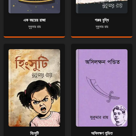
এক বছরের রাজা
গরুর বুদ্ধি
সুকুমার রায়
সুকুমার রায়
হিংসুটি
অসিলক্ষণ পন্ডিত