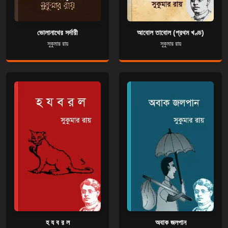
ভোলানাথের সর্দারী
আবোল তাবোল (প্রথম খণ্ড)
সুকুমার রায়
সুকুমার রায়
হ য ব র ল
অবাক জলপান