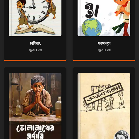
চালিয়াৎ
সবজান্তা
সুকুমার রায়
সুকুমার রায়