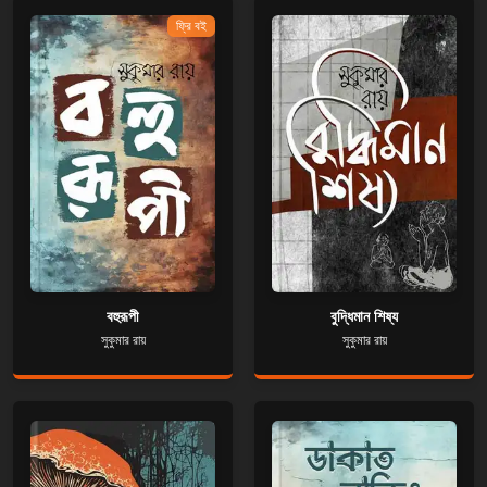
ফ্রি বই
বহুরূপী
বুদ্ধিমান শিষ্য
সুকুমার রায়
সুকুমার রায়