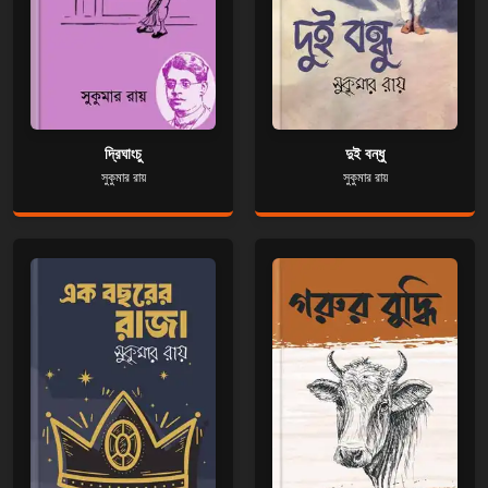
দ্রিঘাংচু
দুই বন্ধু
সুকুমার রায়
সুকুমার রায়