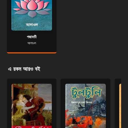
পদ্মাবতী
আলাওল
এ রকম আরও বই