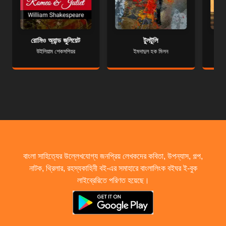
রোমিও অ্যান্ড জুলিয়েট
টুলটুলি
উইলিয়াম শেকসপিয়র
ইমদাদুল হক মিলন
বাংলা সাহিত্যের উল্লেখযোগ্য জনপ্রিয় লেখকদের কবিতা, উপন্যাস, গল্প,
নাটক, থ্রিলার, রহস্যকাহিনী বই-এর সমাহারে বাংলালিংক বইঘর ই-বুক
লাইব্রেরিতে পরিণত হয়েছে।