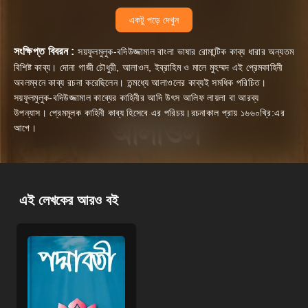
একটু পড়ে দেখুন
সংক্ষিপ্ত বিবরন :
সয়ফুলমুলুক-বদিউজ্জামাল বাংলা ভাষার রোমান্টিক কাব্য ধারার অন্যতম
বিশিষ্ট কাব্য। দোনা গাজী চৌধুরী, আলাওল, ইব্রাহিম ও মালে মুহম্মদ এই প্রেমকাহিনী
অবলম্বনে কাব্য রচনা করেছিলেন। তন্মধ্যে আলাওলের কাব্যই সমধিক পরিচিত।
সয়ফুলমুলুক-বদিউজ্জামাল কাব্যের কাহিনীর আদি উৎস আলিফ লায়লা বা আরব্য
উপন্যাস। প্রেমমূলক কাহিনী কাব্য হিসেবে এর পরিচয়।রচনাকাল প্রায় ১৬৬০খ্রি:এর
আগে।
এই লেখকের আরও বই