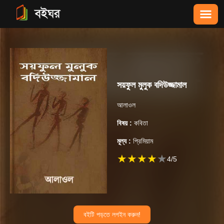
সয়ফুল মুলুক বদিউজ্জামাল
আলাওল
বিষয় :
কবিতা
মূল্য :
প্রিমিয়াম
★
★
★
★
★
4
/5
বইটি পড়তে লগইন করুন!