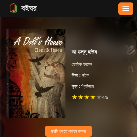
আ ডল্‌স্‌ হাউস
হেনরিক ইবসেন
বিষয় :
নাটক
মূল্য :
প্রিমিয়াম
★
★
★
★
★
4
/5
বইটি পড়তে লগইন করুন!