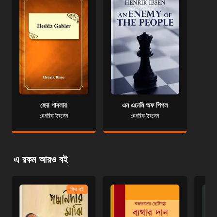
হেদা গাবলার
এন এনেমি অফ পিপল
হেনরিক ইবসেন
হেনরিক ইবসেন
এ রকম আরও বই
ফ্রি বই