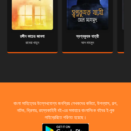
রঙ্গীন কাচের জানলা
স্বপ্নকুহক যাত্রী
রাবেয়া খাতুন
আল মাহমুদ
বাংলা সাহিত্যের উল্লেখযোগ্য জনপ্রিয় লেখকদের কবিতা, উপন্যাস, গল্প,
নাটক, থ্রিলার, রহস্যকাহিনী বই-এর সমাহারে বাংলালিংক বইঘর ই-বুক
লাইব্রেরিতে পরিণত হয়েছে।