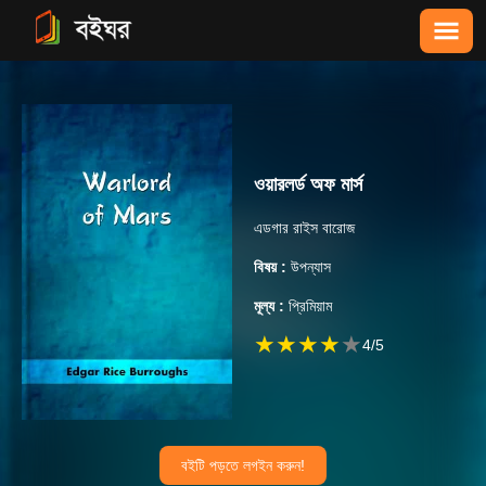
ওয়ারলর্ড অফ মার্স
এডগার রাইস বারোজ
বিষয় :
উপন্যাস
মূল্য :
প্রিমিয়াম
★
★
★
★
★
4
/5
বইটি পড়তে লগইন করুন!