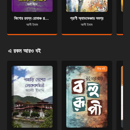
কিশোর রহস্য রোমাঞ্চ গল্পসমগ্র ১
প্রাণী অ্যাডভেঞ্চার সমগ্র
আলী ইমাম
আলী ইমাম
এ রকম আরও বই
ফ্রি বই