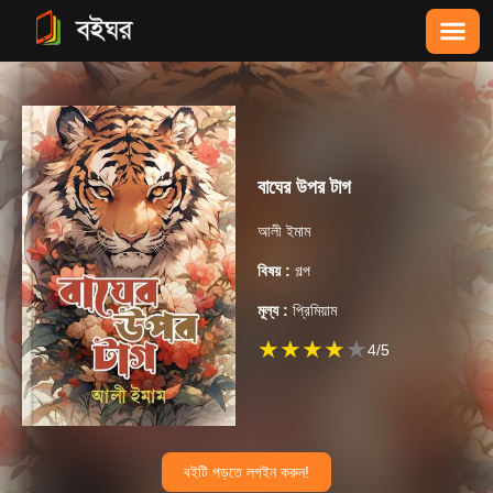
বাঘের উপর টাগ
আলী ইমাম
বিষয় :
গল্প
মূল্য :
প্রিমিয়াম
★
★
★
★
★
4
/5
বইটি পড়তে লগইন করুন!