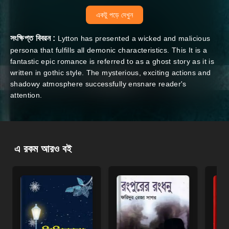
একটু পড়ে দেখুন
সংক্ষিপ্ত বিবরন :
Lytton has presented a wicked and malicious
persona that fulfills all demonic characteristics. This It is a
fantastic epic romance is referred to as a ghost story as it is
written in gothic style. The mysterious, exciting actions and
shadowy atmosphere successfully ensnare reader's
attention.
এ রকম আরও বই