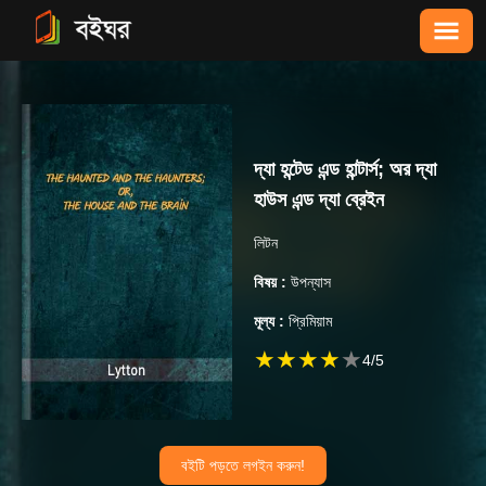
দ্যা হন্টেড এন্ড হান্টার্স; অর দ্যা
হাউস এন্ড দ্যা ব্রেইন
লিটন
বিষয় :
উপন্যাস
মূল্য :
প্রিমিয়াম
★
★
★
★
★
4
/5
বইটি পড়তে লগইন করুন!