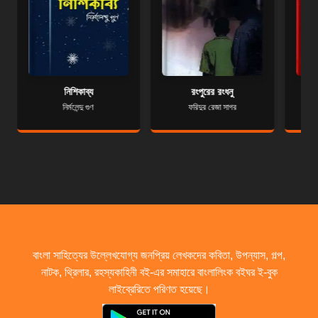
নিশিকাব্য
রংপুরের রংধনু
নির্মলেন্দু গুণ
ফরিদুর রেজা সাগর
বাংলা সাহিত্যের উল্লেখযোগ্য জনপ্রিয় লেখকদের কবিতা, উপন্যাস, গল্প,
নাটক, থ্রিলার, রহস্যকাহিনী বই-এর সমাহারে বাংলালিংক বইঘর ই-বুক
লাইব্রেরিতে পরিণত হয়েছে।