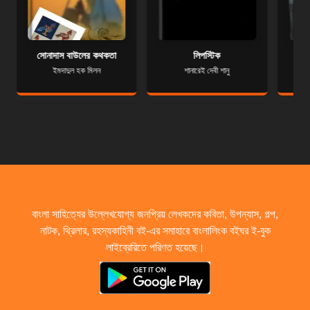
সোনাদাস বাউলের কথকতা
লিপস্টিক
ইমদাদুল হক মিলন
শানারেই দেবী শানু
বাংলা সাহিত্যের উল্লেখযোগ্য জনপ্রিয় লেখকদের কবিতা, উপন্যাস, গল্প,
নাটক, থ্রিলার, রহস্যকাহিনী বই-এর সমাহারে বাংলালিংক বইঘর ই-বুক
লাইব্রেরিতে পরিণত হয়েছে।