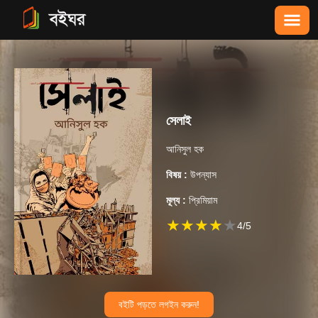
সেলাই
আনিসুল হক
বিষয় :
উপন্যাস
মূল্য :
প্রিমিয়াম
★
★
★
★
★
4
/5
বইটি পড়তে লগইন করুন!