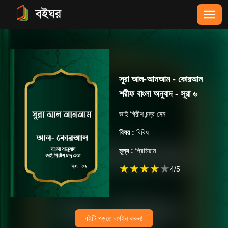
সূরা আল-আনআম - কোরআন
শরীফ বাংলা অনুবাদ - সূরা ৬
ভাই গিরীশ চন্দ্র সেন
বিষয় :
বিবিধ
মূল্য :
প্রিমিয়াম
★
★
★
★
★
4
/5
বইটি পড়তে লগইন করুন!