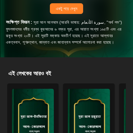
একটু পড়ে দেখুন
সংক্ষিপ্ত বিবরন :
সূরা আল আনআম (আরবি ভাষায়: سورة الأنعام, "অর্থ পশু")
মুসলমানদের ধর্মীয় গ্রন্থ কুরআনের ৬ নম্বর সূরা, এর আয়াত সংখ্যা ১৬৫টি এবং এর
রূকুর সংখ্যা ২০টি। এই সূরাটি মক্কায় অবতীর্ণ হয়েছে। এই সূরাতে আল্লাহর
একত্ববাদ, পূণরুত্থান, জান্নাত এবং জাহান্নাম সম্পর্কে আলোচনা করা হয়েছে।
এই লেখকের আরও বই