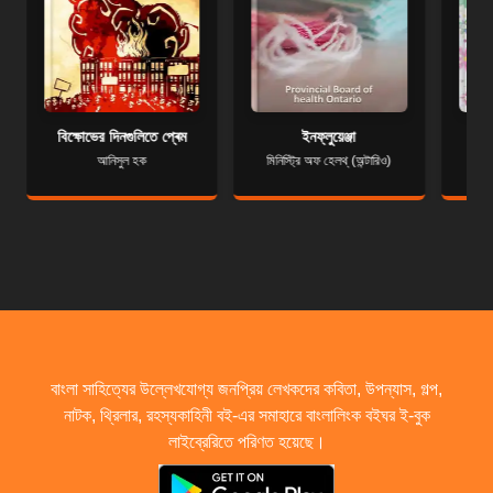
বিক্ষোভের দিনগুলিতে প্ৰেম
ইনফ্লুয়েঞ্জা
আনিসুল হক
মিনিস্ট্রি অফ হেলথ্ (অন্টারিও)
বাংলা সাহিত্যের উল্লেখযোগ্য জনপ্রিয় লেখকদের কবিতা, উপন্যাস, গল্প,
নাটক, থ্রিলার, রহস্যকাহিনী বই-এর সমাহারে বাংলালিংক বইঘর ই-বুক
লাইব্রেরিতে পরিণত হয়েছে।