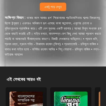
একটু পড়ে দেখুন
সংক্ষিপ্ত বিবরন :
ভাষার মাসে আমার গল্প’ শিরোনামের প্রতিযোগিতায় গল্পের বিষয়বস্তু
ছিলো উন্মুক্ত। এরপরও অধিকাংশ গল্প এসেছে ভাষা আন্দোলন, একুশের চেতনা ও
মুক্তিযুদ্ধকে প্রাসঙ্গিক করে। এটি বেশ সুখকর একটি ব্যাপার। আমরা বিপুল সংখ্যক গল্প
থেকে বাছাই করেছি ৫টি। সত্যি বলতে, মানসম্পন্ন বেশ কিছু লেখা আমরা প্রকাশ করতে
পারছি না আমাদেরই সীমাবদ্ধতার কারণে। বিজয়ী লেখকদের অভিনন্দন। • প্রথম গুলি,
প্রথম রক্ত, প্রথম শহিদ - মিকাদাম রহমান (ফিদা) • প্রভাতফেরি - রফিকুল নাজিম •
বাবার কথা সত্যি হলো - মশিউর রহমান আবির • পিনু গোয়ালা - রফিকুল নাজিম • লগ্ন -
ফাইয়াজ আহমেদ
এই লেখকের আরও বই