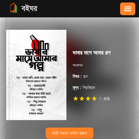
ভাষার মাসে আমার গল্প
সংকলন
বিষয় :
গল্প
মূল্য :
প্রিমিয়াম
★
★
★
★
★
4
/5
বইটি পড়তে লগইন করুন!